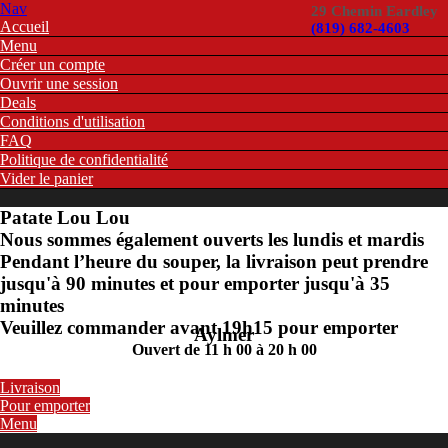
Nav
29 Chemin Eardley
Accueil
(819) 682-4603
Menu
Créer un compte
Ouvrir une session
Deals
Conditions d'utilisation
FAQ
Politique de confidentialité
Vider le panier
Patate Lou Lou
Nous sommes également ouverts les lundis et mardis
Pendant l’heure du souper, la livraison peut prendre
jusqu'à 90 minutes et pour emporter jusqu'à 35
minutes
Veuillez commander avant 19h15 pour emporter
Aylmer
Ouvert de 11 h 00 à 20 h 00
Livraison
Pour emporter
Menu