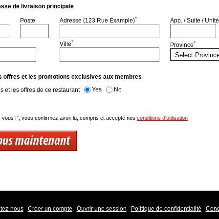
esse de livraison principale
*
Poste
Adresse (123 Rue Example)
App. / Suite / Unité
*
*
Ville
Province
s offres et les promotions exclusives aux membres
Yes
No
 et les offres de ce restaurant
z-vous !", vous confirmez avoir lu, compris et accepté nos
conditions d'utilisation
tez-nous
Créer un compte
Ouvrir une session
Politique de confidentialité
Condi