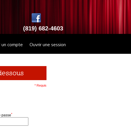
(819) 682-4603
r un compte
Ouvrir une session
* Requis
*
e passe