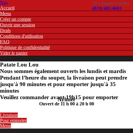
Nav
29 Chemin Eardley
Accueil
(819) 682-4603
Menu
Créer un compte
Ouvrir une session
Deals
Conditions d'utilisation
FAQ
Politique de confidentialité
Vider le panier
Patate Lou Lou
Nous sommes également ouverts les lundis et mardis
Pendant l’heure du souper, la livraison peut prendre
jusqu'à 90 minutes et pour emporter jusqu'à 35
minutes
Veuillez commander avant 19h15 pour emporter
Aylmer
Ouvert de 11 h 00 à 20 h 00
Livraison
Pour emporter
Menu